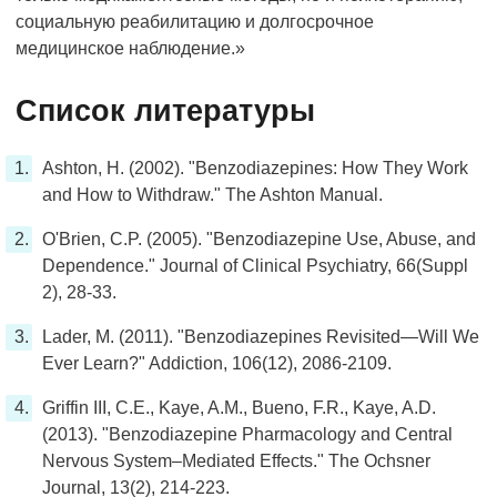
социальную реабилитацию и долгосрочное
медицинское наблюдение.»
Список литературы
Ashton, H. (2002). "Benzodiazepines: How They Work
and How to Withdraw." The Ashton Manual.
O'Brien, C.P. (2005). "Benzodiazepine Use, Abuse, and
Dependence." Journal of Clinical Psychiatry, 66(Suppl
2), 28-33.
Lader, M. (2011). "Benzodiazepines Revisited—Will We
Ever Learn?" Addiction, 106(12), 2086-2109.
Griffin III, C.E., Kaye, A.M., Bueno, F.R., Kaye, A.D.
(2013). "Benzodiazepine Pharmacology and Central
Nervous System–Mediated Effects." The Ochsner
Journal, 13(2), 214-223.