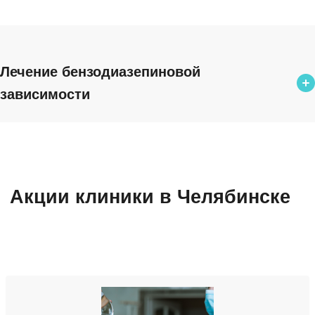
Лечение бензодиазепиновой
зависимости
Лечение бензодиазепиновой зависимости
от 3 000 ₽
Снятие ломки
Акции клиники в Челябинске
2 400 ₽
Детоксикация от наркотиков
от 1 600 ₽