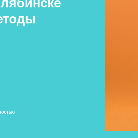
елябинске
етоды
ностью