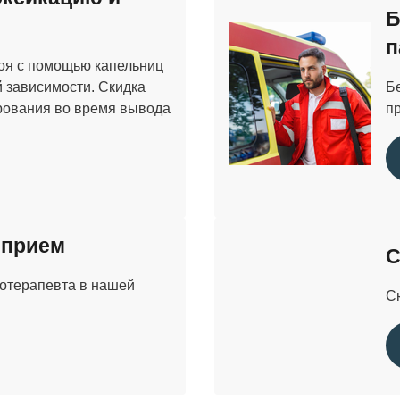
Б
п
поя с помощью капельниц
й зависимости. Скидка
Б
ирования во время вывода
п
 прием
С
хотерапевта в нашей
С