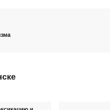
изма
нске
оксикацию и